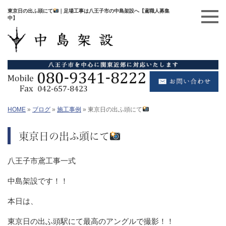
東京日の出ふ頭にて
｜足場工事は八王子市の中島架設へ【鳶職人募集
中】
HOME
»
ブログ
»
施工事例
»
東京日の出ふ頭にて
東京日の出ふ頭にて
八王子市鳶工事一式
中島架設です！！
本日は、
東京日の出ふ頭駅にて最高のアングルで撮影！！